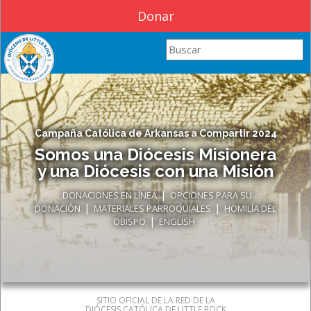
Donar
Search this site
Campaña Católica de Arkansas a Compartir 2024
Somos una Diócesis Misionera
y una Diócesis con una Misión
|
DONACIONES EN LÍNEA
OPCIONES PARA SU
|
|
DONACIÓN
MATERIALES PARROQUIALES
HOMILÍA DEL
|
OBISPO
ENGLISH
SITIO OFICIAL DE LA RED DE LA
DIÓCESIS CATÓLICA DE LITTLE ROCK