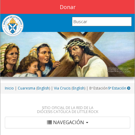
Donar
Search this site
Inicio
|
Cuaresma
(
English
) |
Via Crucis
(
English
) | 8ª Estación
9ª Estación
SITIO OFICIAL DE LA RED DE LA
DIÓCESIS CATÓLICA DE LITTLE ROCK
NAVEGACIÓN