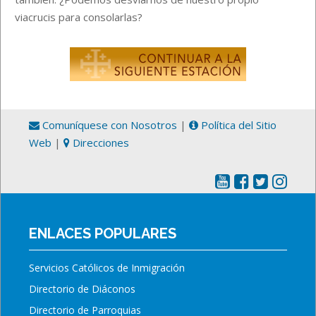
viacrucis para consolarlas?
Comuníquese con Nosotros
|
Política del Sitio
Web
|
Direcciones
ENLACES POPULARES
Servicios Católicos de Inmigración
Directorio de Diáconos
Directorio de Parroquias