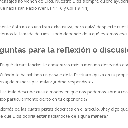
ensajes no vienen de Dios. Nuestro Dios siempre quiere ayudarnos
ue habla san Pablo (ver Ef 4:1-6 y Col 1:9-14).
mente ésta no es una lista exhaustiva, pero quizá despierte nuestr
dernos la llamada de Dios. Todo depende de a qué estemos esc
guntas para la reflexión o discus
En qué circunstancias te encuentras más a menudo deseando esc
Cuándo te ha hablado un pasaje de la Escritura (quizá en tu propia
isa) de manera particular? ¿Cómo respondiste?
l artículo describe cuatro modos en que nos podemos abrir a reco
ido particularmente cierto en tu experiencia?
demás de las cuatro pistas descritas en el artículo, ¿hay algo qu
e que Dios podría estar hablándote de alguna manera?