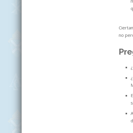
m
q
Cierta
no per
Pre
¿
¿
M
E
s
A
d