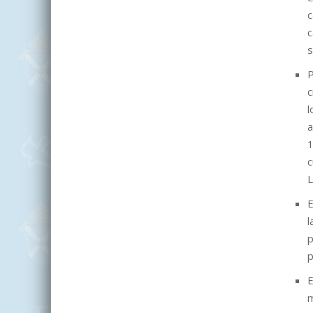
c
c
s
P
c
l
a
1
c
L
E
l
p
p
E
m