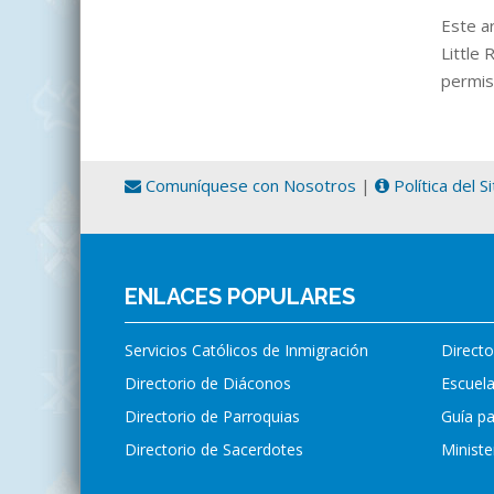
Este ar
Little
permis
Comuníquese con Nosotros
|
Política del S
ENLACES POPULARES
Servicios Católicos de Inmigración
Directo
Directorio de Diáconos
Escuela
Directorio de Parroquias
Guía p
Directorio de Sacerdotes
Ministe