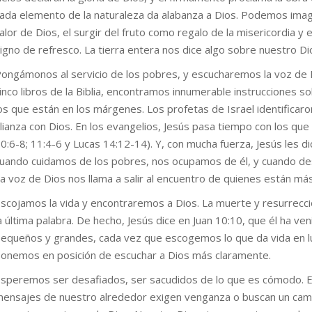
ada elemento de la naturaleza da alabanza a Dios. Podemos imag
alor de Dios, el surgir del fruto como regalo de la misericordia y e
igno de refresco. La tierra entera nos dice algo sobre nuestro Di
ongámonos al servicio de los pobres, y escucharemos la voz de Di
inco libros de la Biblia, encontramos innumerable instrucciones 
os que están en los márgenes. Los profetas de Israel identificar
lianza con Dios. En los evangelios, Jesús pasa tiempo con los qu
0:6-8; 11:4-6 y Lucas 14:12-14). Y, con mucha fuerza, Jesús les
uando cuidamos de los pobres, nos ocupamos de él, y cuando des
a voz de Dios nos llama a salir al encuentro de quienes están má
scojamos la vida y encontraremos a Dios. La muerte y resurrecci
a última palabra. De hecho, Jesús dice en Juan 10:10, que él ha v
equeños y grandes, cada vez que escogemos lo que da vida en lu
onemos en posición de escuchar a Dios más claramente.
speremos ser desafiados, ser sacudidos de lo que es cómodo. El re
ensajes de nuestro alrededor exigen venganza o buscan un cam