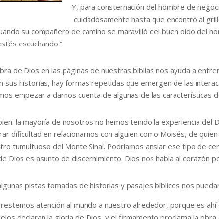
Y, para consternación del hombre de negoc
cuidadosamente hasta que encontró al grill
 Cuando su compañero de camino se maravilló del buen oído del h
estés escuchando.”
abra de Dios en las páginas de nuestras biblias nos ayuda a entre
En sus historias, hay formas repetidas que emergen de las intera
mos empezar a darnos cuenta de algunas de las características de
bien: la mayoría de nosotros no hemos tenido la experiencia del
rar dificultad en relacionarnos con alguien como Moisés, de quien
tro tumultuoso del Monte Sinaí. Podríamos ansiar ese tipo de cert
 de Dios es asunto de discernimiento. Dios nos habla al corazón 
algunas pistas tomadas de historias y pasajes bíblicos nos pueda
restemos atención al mundo a nuestro alrededor, porque es ahí d
ielos declaran la gloria de Dios, y el firmamento proclama la ob