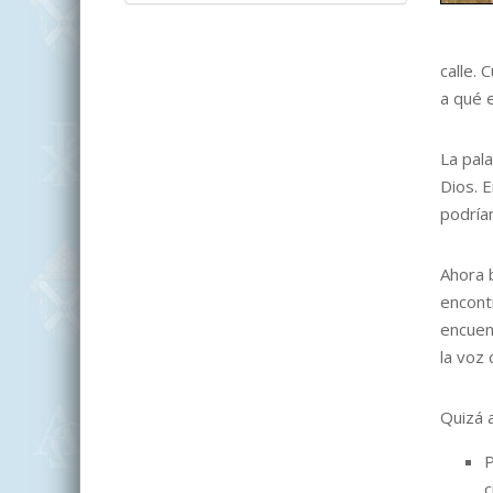
calle.
a qué 
La pal
Dios. 
podría
Ahora 
encont
encuen
la voz
Quizá 
P
c