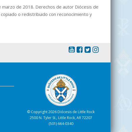
e marzo de 2018. Derechos de autor Diócesis de
 copiado o redistribuido con reconocimiento y
s
© Copyright 2026 Diócesis de Little Rock
2500 N. Tyler St., Little Rock, AR 72207
(501) 664-0340