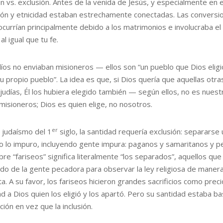
ón vs. exclusión. Antes de la venida de Jesús, y especialmente en 
igión y etnicidad estaban estrechamente conectadas. Las conversi
ocurrían principalmente debido a los matrimonios e involucraba el
 al igual que tu fe.
díos no enviaban misioneros — ellos son “un pueblo que Dios elig
u propio pueblo”. La idea es que, si Dios quería que aquellas otr
judías, Él los hubiera elegido también — según ellos, no es nuest
misioneros; Dios es quien elige, no nosotros.
er
l judaísmo del 1
siglo, la santidad requería exclusión: separars
o lo impuro, incluyendo gente impura: paganos y samaritanos y p
re “fariseos” significa literalmente “los separados”, aquellos que
do de la gente pecadora para observar la ley religiosa de maner
a. A su favor, los fariseos hicieron grandes sacrificios como preci
ad a Dios quien los eligió y los apartó. Pero su santidad estaba ba
ión en vez que la inclusión.