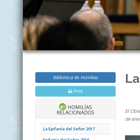
La
Biblioteca de Homilías
Print
HOMILÍAS
El Obis
RELACIONADOS
de ene
La Epifanía del Señor 2017
Epifanía del Señor 2016