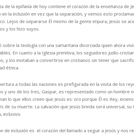
sta de la epifanía de hoy contiene el corazón de la enseñanza de J
 en la inclusión en vez que la separación, y vemos esto proclama
sco. Lejos de separarse Él mismo de la gente impura, Jesús se ace
os y los hizo suyos.
ló sobre la teología con una samaritana divorciada quien ahora viv
bles. En cuanto a la Iglesia primitiva, los seguidores judío-crist
, y los invitaban a convertirse en cristianos sin tener que sacrif
ad étnica.
pertura a todas las naciones es prefigurada en la visita de los re
s y uno de los tres, Gaspar, es representado como un hombre neg
man lo que ellos creen que Jesús es: oro porque Él es Rey, inciens
 de su muerte. La salvación que Jesús brinda será universal, su Ig
, inclusivo.
ón de inclusión es el corazón del llamado a seguir a Jesús y nos r