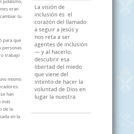
el judaísmo,
La visión de
ones eran
inclusión es el
 cambiar tu
corazón del llamado
a seguir a Jesús y
nos reta a ser
ió para que
agentes de inclusión
as personas
— y al hacerlo,
ro trabajo
descubrir esa
libertad del miedo
que viene del
e uno mismo
intento de hacer la
ecadores.
voluntad de Dios en
 se han
lugar la nuestra.
a más
o de la
sada en la