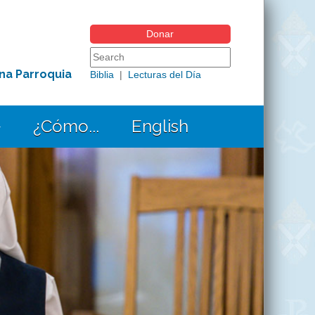
Donar
Search form
Search this site
na Parroquia
Biblia
|
Lecturas del Día
¿Cómo...
English