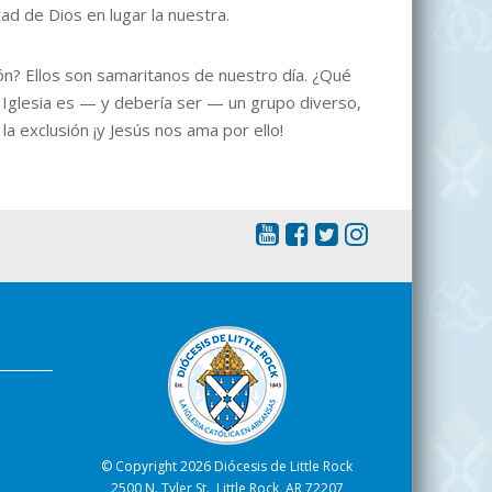
ad de Dios en lugar la nuestra.
ón? Ellos son samaritanos de nuestro día. ¿Qué
Iglesia es — y debería ser — un grupo diverso,
a exclusión ¡y Jesús nos ama por ello!
s
© Copyright 2026 Diócesis de Little Rock
2500 N. Tyler St., Little Rock, AR 72207