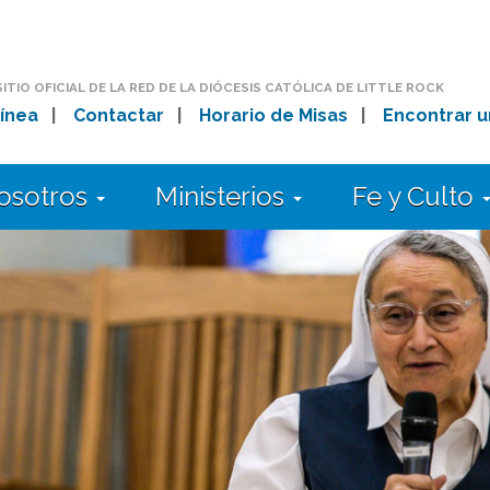
SITIO OFICIAL DE LA RED DE LA DIÓCESIS CATÓLICA DE LITTLE ROCK
ínea
|
Contactar
|
Horario de Misas
|
Encontrar u
osotros
Ministerios
Fe y Culto