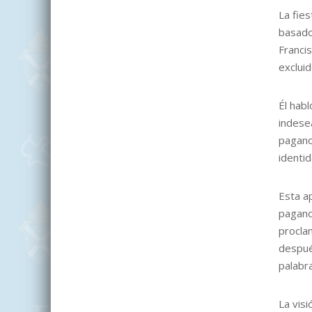
La fie
basado
Franci
excluid
Él hab
indesea
paganos
identid
Esta a
pagano
procla
después
palabra
La visi