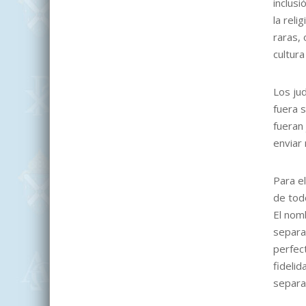
inclusi
la rel
raras, 
cultura
Los ju
fuera s
fueran 
enviar 
Para e
de tod
El nomb
separa
perfect
fidelid
separac