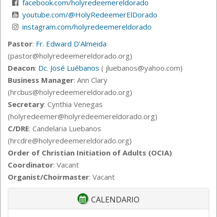
facebook.com/holyredeemereldorado
youtube.com/@HolyRedeemerElDorado
instagram.com/holyredeemereldorado
Pastor
:
Fr. Edward D'Almeida
(pastor@holyredeemereldorado.org)
Deacon
:
Dc. José Luébanos
( jluebanos@yahoo.com)
Business Manager
: Ann Clary
(hrcbus@holyredeemereldorado.org)
Secretary
:
Cynthia Venegas
(holyredeemer@holyredeemereldorado.org)
C/DRE
: Candelaria Luebanos
(hrcdre@holyredeemereldorado.org)
Order of Christian Initiation of Adults (OCIA)
Coordinator
: Vacant
Organist/Choirmaster
: Vacant
CALENDARIO