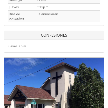
Jueves
6:30 p.m.
Días de
Se anunciarán
obligación
CONFESIONES
jueves 7 p.m.