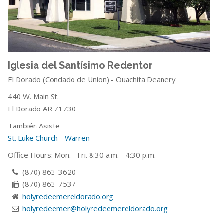
Iglesia del Santísimo Redentor
El Dorado (Condado de Union) - Ouachita Deanery
440 W. Main St.
El Dorado AR 71730
También Asiste
St. Luke Church - Warren
Office Hours: Mon. - Fri. 8:30 a.m. - 4:30 p.m.
(870) 863-3620
(870) 863-7537
holyredeemereldorado.org
holyredeemer@holyredeemereldorado.org