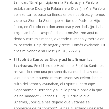
San Juan: “En el principio era la Palabra, y la Palabra
estaba ante Dios, y la Palabra era Dios (…) Y la Palabra
se hizo carne, puso su tienda entre nosotros, y hemos
visto su Gloria: la Gloria que recibe del Padre el Hijo
único, en él todo era don amoroso y verdad”. (Jn. 1, 1.
14). También: “Después dijo a Tomás: ‘Pon aquí tu
dedo y mira mis manos; extiende tu mano y métela en
mi costado. Deja de negar y cree’. Tomás exclamó: ‘Tú
eres mi Señor y mi Dios’” (Jn. 20, 27-28).
El Espíritu Santo es Dios y así lo afirman las
Escrituras.
En el libro de Hechos, el Espíritu Santo es
retratado como una persona divina que habla y que a
la que no se le puede mentir: “Mientras celebraban el
culto del Señor y ayunaban, el Espíritu Santo dijo:
‘Separadme a Bernabé y a Saulo para la obra a la que
los he llamado’” (Hechos 13, 2). “Pedro le dijo:
‘Ananías, ¿por qué has dejado que Satanás se
apoderara de tu corazón? Te has guardado una parte