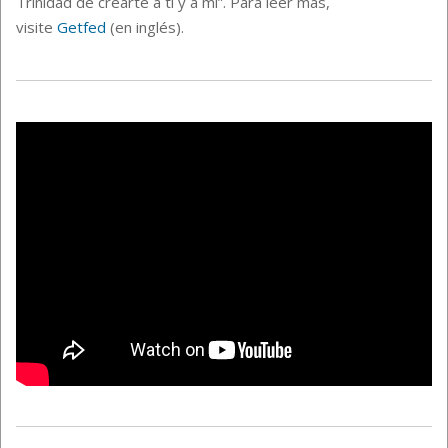
Trinidad de crearte a ti y a mí”. Para leer más,
visite
Getfed
(en inglés).