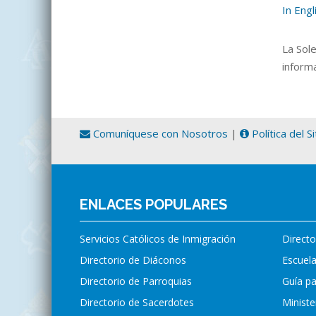
In Engl
La
Sole
informa
Comuníquese con Nosotros
|
Política del S
ENLACES POPULARES
Servicios Católicos de Inmigración
Directo
Directorio de Diáconos
Escuela
Directorio de Parroquias
Guía p
Directorio de Sacerdotes
Ministe