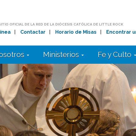
SITIO OFICIAL DE LA RED DE LA DIÓCESIS CATÓLICA DE LITTLE ROCK
ínea
|
Contactar
|
Horario de Misas
|
Encontrar u
osotros
Ministerios
Fe y Culto