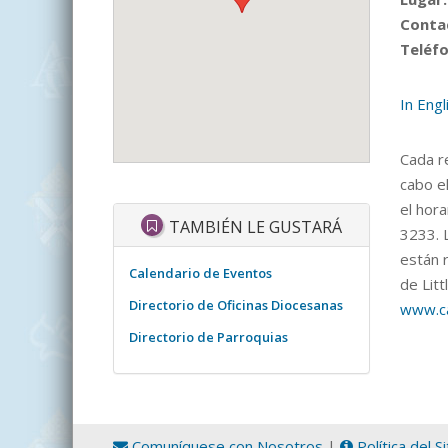
Conta
Teléfo
In Engl
Cada re
cabo el
el hora
TAMBIÉN LE GUSTARÁ
3233. L
están r
Calendario de Eventos
de Litt
Directorio de Oficinas Diocesanas
www.ca
Directorio de Parroquias
Comuníquese con Nosotros
|
Política del S