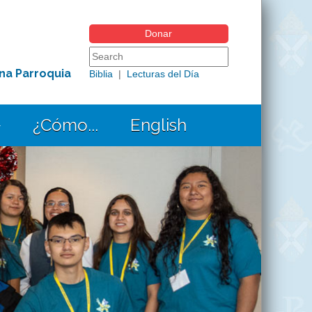
Donar
Search form
Search this site
na Parroquia
Biblia
|
Lecturas del Día
¿Cómo...
English