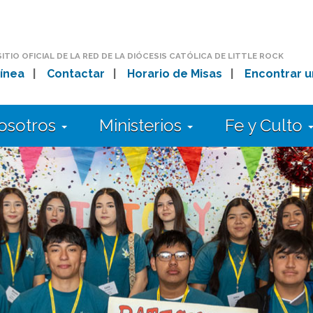
SITIO OFICIAL DE LA RED DE LA DIÓCESIS CATÓLICA DE LITTLE ROCK
ínea
|
Contactar
|
Horario de Misas
|
Encontrar u
osotros
Ministerios
Fe y Culto