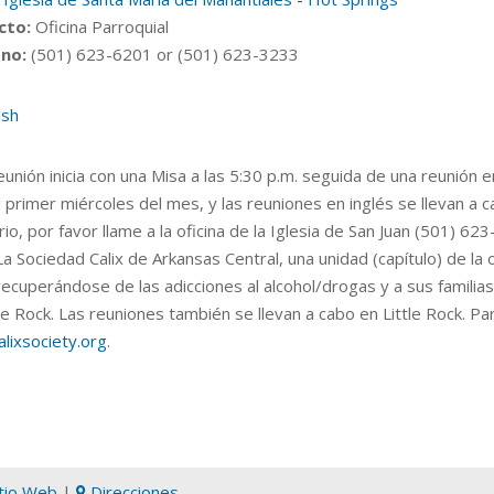
cto:
Oficina Parroquial
no:
(501) 623-6201 or (501) 623-3233
ish
unión inicia con una Misa a las 5:30 p.m. seguida de una reunión 
 primer miércoles del mes, y las reuniones en inglés se llevan a 
rio, por favor llame a la oficina de la Iglesia de San Juan (501) 62
a Sociedad Calix de Arkansas Central, una unidad (capítulo) de la 
ecuperándose de las adicciones al alcohol/drogas y a sus familias
le Rock. Las reuniones también se llevan a cabo en Little Rock. Pa
lixsociety.org
.
itio Web
|
Direcciones