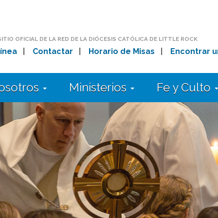
SITIO OFICIAL DE LA RED DE LA DIÓCESIS CATÓLICA DE LITTLE ROCK
ínea
|
Contactar
|
Horario de Misas
|
Encontrar u
osotros
Ministerios
Fe y Culto