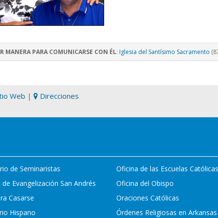
R MANERA PARA COMUNICARSE CON ÉL
:
Iglesia del Santísimo Sacramento
(8
itio Web
|
Direcciones
rio de Seminaristas
Oficina de las Escuelas Católica
 de Evangelización San Andrés
Oficina del Obispo
ara Casarse
Oraciones Católicas
rio Hispano
Órdenes Religiosas en Arkansas